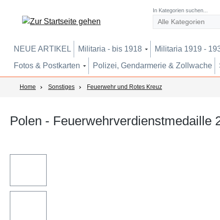
um Hauptinhalt springen
Zur Suche springen
Zur Hauptnavigation springen
In Kategorien suchen...
NEUE ARTIKEL
Militaria - bis 1918
Militaria 1919 - 19
Fotos & Postkarten
Polizei, Gendarmerie & Zollwache
Home
Sonstiges
Feuerwehr und Rotes Kreuz
Polen - Feuerwehrverdienstmedaille 2