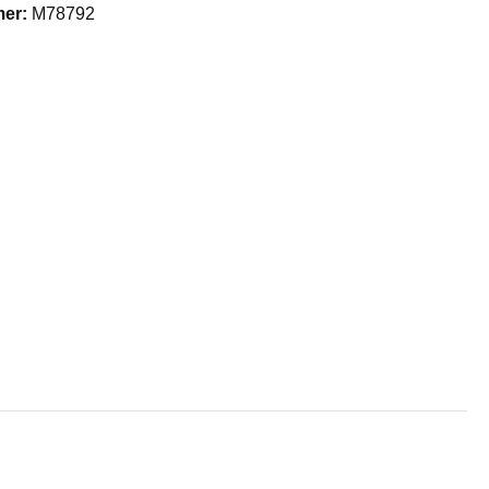
mer:
M78792