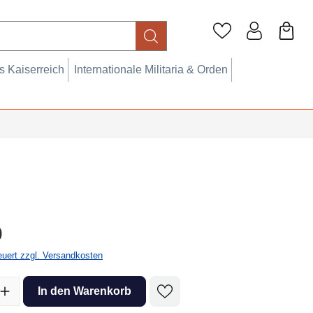
 Kaiserreich
Internationale Militaria & Orden
eis:
0
teuert zzgl. Versandkosten
l: Gib den gewünschten Wert ein oder benutze die Schaltflächen um 
In den Warenkorb