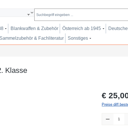
38
Blankwaffen & Zubehör
Österreich ab 1945
Deutsches
Sammelzubehör & Fachliteratur
Sonstiges
. Klasse
Regulärer Pr
€ 25,0
Preise diff.bes
Produkt Anzah