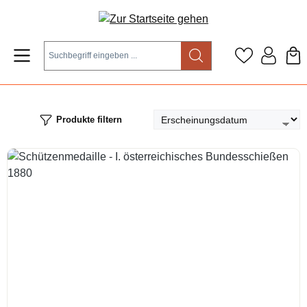
Zum Hauptinhalt springen
Produkte filtern