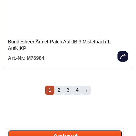
Bundesheer Ärmel-Patch AufklB 3 Mistelbach 1.
AufKlKP
Regulärer Prei
Art.-Nr.:
M76984
1
2
3
4
Seite
Seite
Seite
Seite