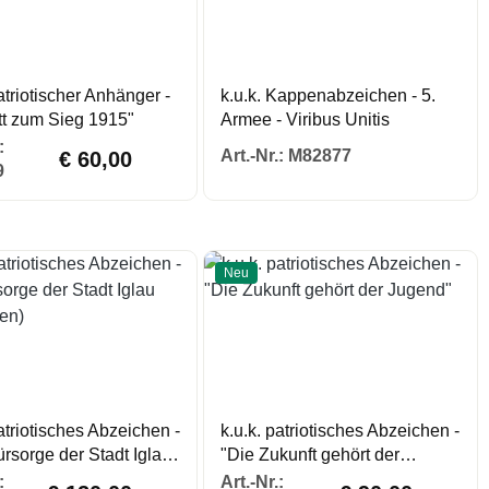
patriotischer Anhänger -
k.u.k. Kappenabzeichen - 5.
tt zum Sieg 1915"
Armee - Viribus Unitis
Regulärer Prei
Regulärer Preis:
:
Art.-Nr.:
M82877
€ 60,00
9
Neu
patriotisches Abzeichen -
k.u.k. patriotisches Abzeichen -
ürsorge der Stadt Iglau
"Die Zukunft gehört der
hien)
Jugend"
Regulärer Preis:
Regulärer Preis:
:
Art.-Nr.: