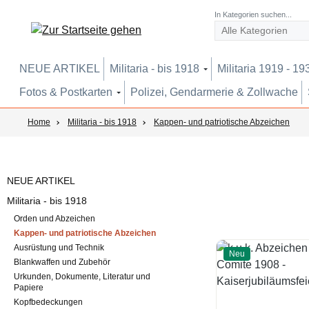
um Hauptinhalt springen
Zur Suche springen
Zur Hauptnavigation springen
In Kategorien suchen...
NEUE ARTIKEL
Militaria - bis 1918
Militaria 1919 - 19
Fotos & Postkarten
Polizei, Gendarmerie & Zollwache
Home
Militaria - bis 1918
Kappen- und patriotische Abzeichen
NEUE ARTIKEL
Militaria - bis 1918
Orden und Abzeichen
Kappen- und patriotische Abzeichen
Ausrüstung und Technik
Neu
Blankwaffen und Zubehör
Urkunden, Dokumente, Literatur und
Papiere
Kopfbedeckungen