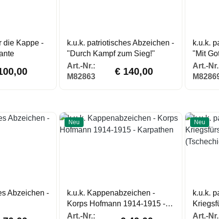
r die Kappe -
k.u.k. patriotisches Abzeichen -
k.u.k. 
iante
"Durch Kampf zum Sieg!"
"Mit Go
lärer Preis:
Regulärer Preis:
Art.-Nr.:
Art.-Nr.
100,00
€ 140,00
M82863
M8286
Neu
Neu
hes Abzeichen -
k.u.k. Kappenabzeichen -
k.u.k. 
Korps Hofmann 1914-1915 -
Kriegsf
Karpathen
(Tschec
gulärer Preis:
Regulärer Preis:
Art.-Nr.:
Art.-Nr.