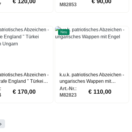
€ 120,00
€ 90,00
7
M82853
Neu
patriotisches Abzeichen -
k.u.k. patriotisches Abzeichen -
trafe England " Türkei
ungarisches Wappen mit
ich Ungarn
Engel
Regulärer Preis:
Regulärer Preis:
:
Art.-Nr.:
€ 170,00
€ 110,00
4
M82823
te