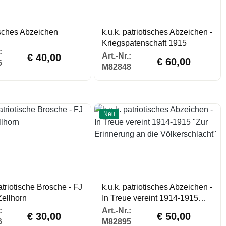
isches Abzeichen
k.u.k. patriotisches Abzeichen -
Kriegspatenschaft 1915
Regulärer Preis:
:
Regulärer Preis:
Art.-Nr.:
€ 40,00
€ 60,00
6
M82848
Neu
patriotische Brosche - FJ
k.u.k. patriotisches Abzeichen -
Zellhorn
In Treue vereint 1914-1915
"Zur Erinnerung an die
Regulärer Preis:
Regulärer Preis:
:
Art.-Nr.:
€ 30,00
€ 50,00
Völkerschlacht"
6
M82895