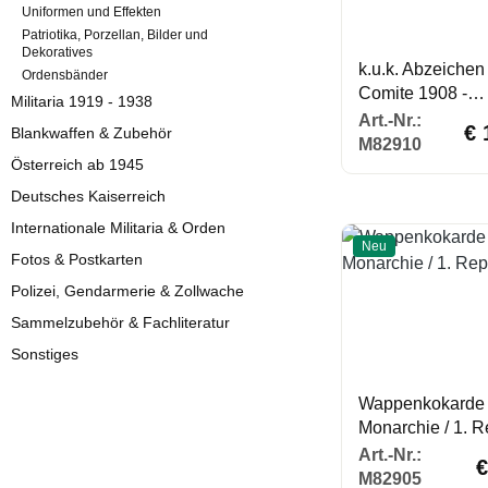
Uniformen und Effekten
Patriotika, Porzellan, Bilder und
Dekoratives
k.u.k. Abzeichen
Ordensbänder
Comite 1908 -
Militaria 1919 - 1938
Kaiserjubiläumsf
Regu
Art.-Nr.:
€ 
Blankwaffen & Zubehör
M82910
Österreich ab 1945
Deutsches Kaiserreich
Internationale Militaria & Orden
Neu
Fotos & Postkarten
Polizei, Gendarmerie & Zollwache
Sammelzubehör & Fachliteratur
Sonstiges
Wappenkokarde 
Monarchie / 1. R
Re
Art.-Nr.:
€
M82905