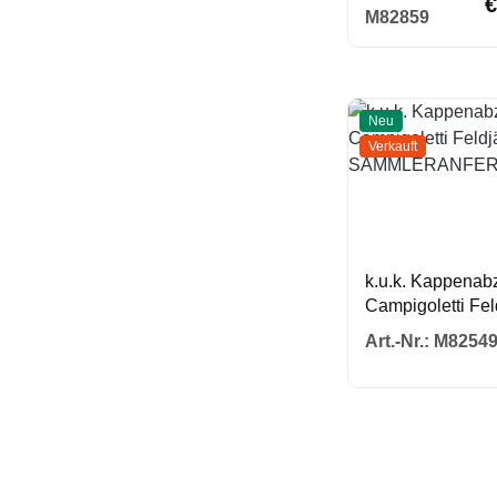
€
M82859
Neu
Verkauft
k.u.k. Kappenabz
Campigoletti Fel
SAMMLERANF
Art.-Nr.:
M8254