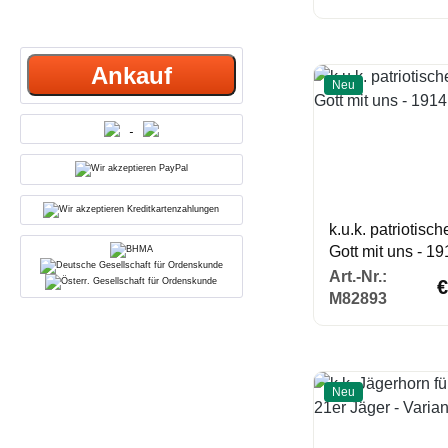
Ankauf
Neu
k.u.k. patriotisc
Gott mit uns - 19
Re
Art.-Nr.:
€
M82893
Neu