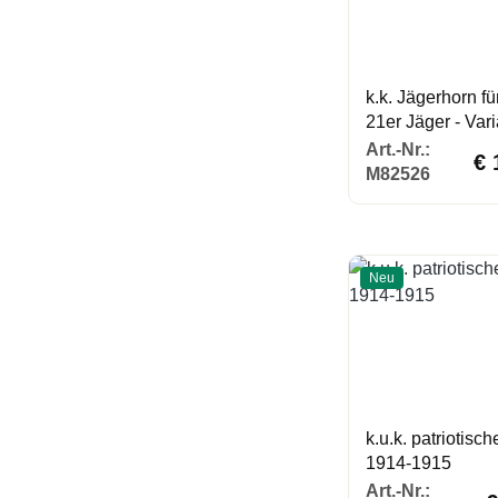
k.k. Jägerhorn fü
21er Jäger - Var
Regu
Art.-Nr.:
€ 
M82526
Neu
k.u.k. patriotisc
1914-1915
Re
Art.-Nr.: