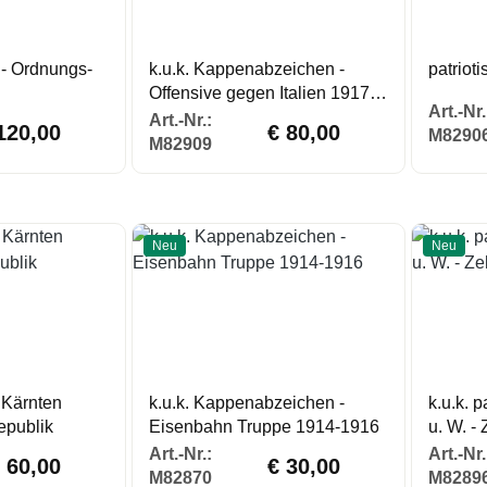
 - Ordnungs-
k.u.k. Kappenabzeichen -
patriot
Offensive gegen Italien 1917-
Art.-Nr.
eier
18
lärer Preis:
Regulärer Preis:
Art.-Nr.:
120,00
€ 80,00
M8290
M82909
Neu
Neu
Kärnten
k.u.k. Kappenabzeichen -
k.u.k. 
epublik
Eisenbahn Truppe 1914-1916
u. W. - 
gulärer Preis:
Regulärer Preis:
Art.-Nr.:
Art.-Nr.
 60,00
€ 30,00
M82870
M8289