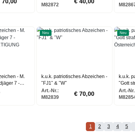
 70,00
€ 40,00
M82872
M8286
Neu
Neu
eichen - M.
k.u.k. patriotisches Abzeichen -
k.u.k. 
djäger 7 -
"FJ1" & "W"
"Gott s
Regulärer Preis:
ERTIGUNG
Österre
Regulärer Preis:
Art.-Nr.:
Art.-Nr.
9
€ 70,00
M82839
M8285
1
2
3
4
5
Seite
Seite
Seite
Seite
Sei