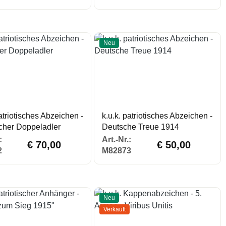
Neu
patriotisches Abzeichen -
k.u.k. patriotisches Abzeichen -
icher Doppeladler
Deutsche Treue 1914
Regulärer Preis:
Regulärer Preis:
:
Art.-Nr.:
€ 70,00
€ 50,00
2
M82873
Neu
Verkauft