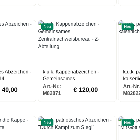
Neu
Neu
hes Abzeichen -
k.u.k. Kappenabzeichen -
k.u.k. 
14
Gemeinsames
kaiserl
Zentralnachweisbureau - Z-
gulärer Preis:
Regulärer Preis:
Art.-Nr.:
Art.-Nr.
 40,00
€ 120,00
Abteilung
M82871
M8282
Neu
Neu