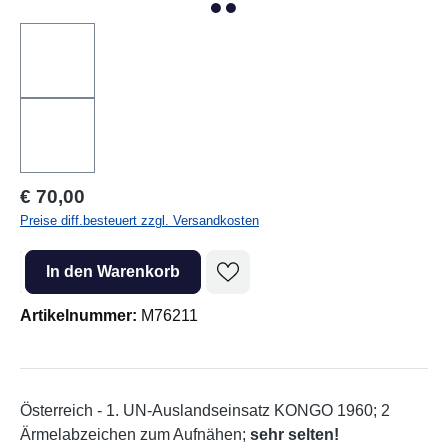
Regulärer Preis:
€ 70,00
Preise diff.besteuert zzgl. Versandkosten
Produkt Anzahl: Gib den gewünschten Wert ein oder benutze die Sc
In den Warenkorb
Artikelnummer:
M76211
Österreich - 1. UN-Auslandseinsatz KONGO 1960; 2
Ärmelabzeichen zum Aufnähen;
sehr selten!