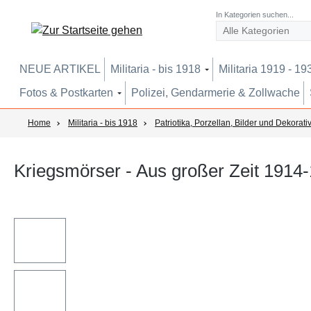
um Hauptinhalt springen
Zur Suche springen
Zur Hauptnavigation springen
In Kategorien suchen...
NEUE ARTIKEL
Militaria - bis 1918
Militaria 1919 - 19
Fotos & Postkarten
Polizei, Gendarmerie & Zollwache
Home
Militaria - bis 1918
Patriotika, Porzellan, Bilder und Dekorati
Kriegsmörser - Aus großer Zeit 1914