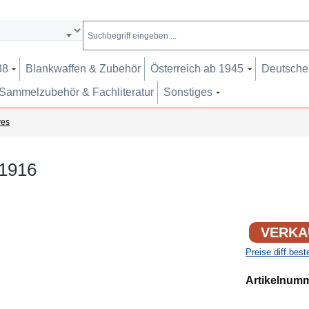
38
Blankwaffen & Zubehör
Österreich ab 1945
Deutsches
Sammelzubehör & Fachliteratur
Sonstiges
ves
-1916
VERKA
Preise diff.bes
Artikelnum