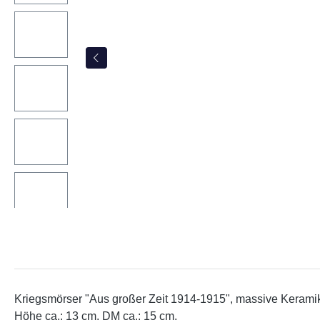
Kriegsmörser "Aus großer Zeit 1914-1915", massive Keramik 
Höhe ca.: 13 cm, DM ca.: 15 cm,