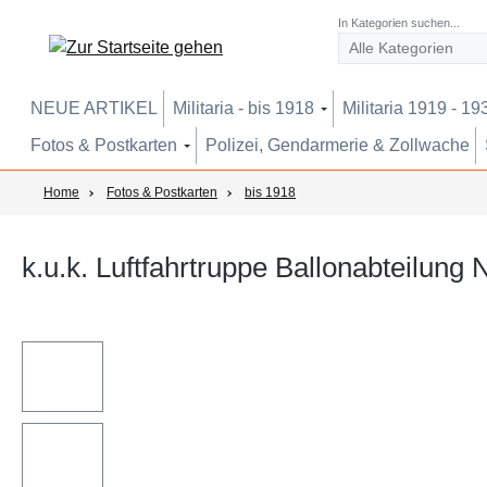
um Hauptinhalt springen
Zur Suche springen
Zur Hauptnavigation springen
In Kategorien suchen...
NEUE ARTIKEL
Militaria - bis 1918
Militaria 1919 - 19
Fotos & Postkarten
Polizei, Gendarmerie & Zollwache
Home
Fotos & Postkarten
bis 1918
k.u.k. Luftfahrtruppe Ballonabteilung 