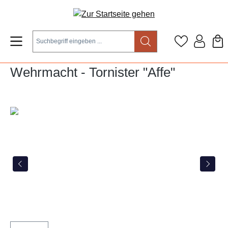
Zum Hauptinhalt springen
Wehrmacht - Tornister "Affe"