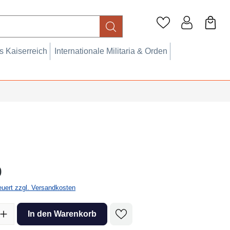
 Kaiserreich
Internationale Militaria & Orden
eis:
0
teuert zzgl. Versandkosten
l: Gib den gewünschten Wert ein oder benutze die Schaltflächen um 
In den Warenkorb