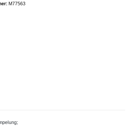
mer:
M77563
empelung;