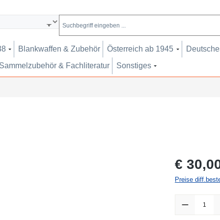
38
Blankwaffen & Zubehör
Österreich ab 1945
Deutsches
Sammelzubehör & Fachliteratur
Sonstiges
Regulärer Pr
€ 30,0
Preise diff.bes
Produkt Anzah