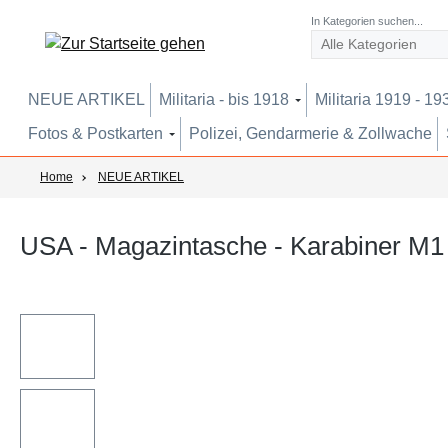
um Hauptinhalt springen
Zur Suche springen
Zur Hauptnavigation springen
In Kategorien suchen...
NEUE ARTIKEL
Militaria - bis 1918
Militaria 1919 - 19
Fotos & Postkarten
Polizei, Gendarmerie & Zollwache
Home
NEUE ARTIKEL
USA - Magazintasche - Karabiner M1