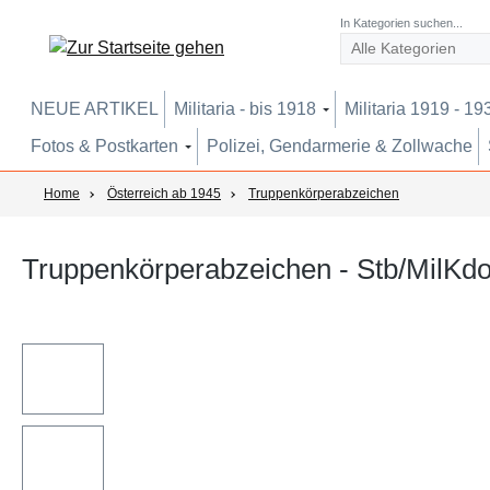
um Hauptinhalt springen
Zur Suche springen
Zur Hauptnavigation springen
In Kategorien suchen...
NEUE ARTIKEL
Militaria - bis 1918
Militaria 1919 - 19
Fotos & Postkarten
Polizei, Gendarmerie & Zollwache
Home
Österreich ab 1945
Truppenkörperabzeichen
Truppenkörperabzeichen - Stb/MilKd