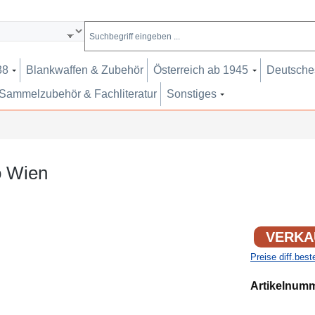
38
Blankwaffen & Zubehör
Österreich ab 1945
Deutsches
Sammelzubehör & Fachliteratur
Sonstiges
o Wien
VERKA
Preise diff.bes
Artikelnum