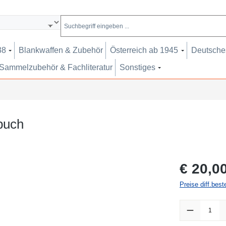
38
Blankwaffen & Zubehör
Österreich ab 1945
Deutsches
Sammelzubehör & Fachliteratur
Sonstiges
buch
Regulärer Pr
€ 20,0
Preise diff.bes
Produkt Anzah