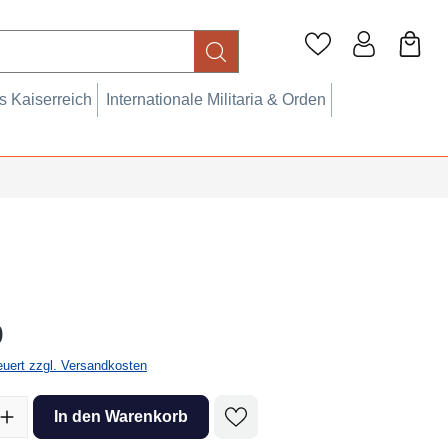
 Kaiserreich
Internationale Militaria & Orden
eis:
0
teuert zzgl. Versandkosten
l: Gib den gewünschten Wert ein oder benutze die Schaltflächen um 
In den Warenkorb