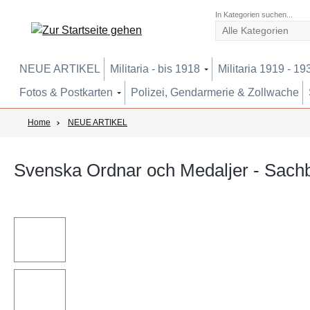
um Hauptinhalt springen
Zur Suche springen
Zur Hauptnavigation springen
In Kategorien suchen...
NEUE ARTIKEL
Militaria - bis 1918
Militaria 1919 - 19
Fotos & Postkarten
Polizei, Gendarmerie & Zollwache
Home
NEUE ARTIKEL
Svenska Ordnar och Medaljer - Sach