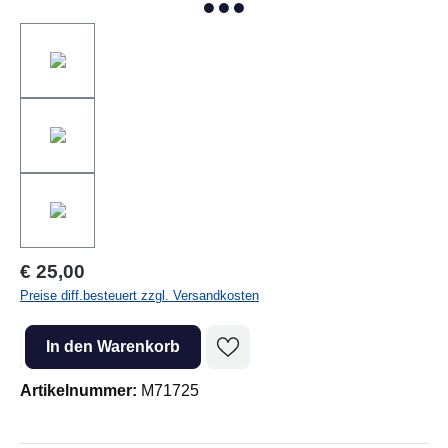
Regulärer Preis:
€ 25,00
Preise diff.besteuert zzgl. Versandkosten
Produkt Anzahl: Gib den gewünschten Wert ein oder benutze die Sc
In den Warenkorb
Artikelnummer:
M71725