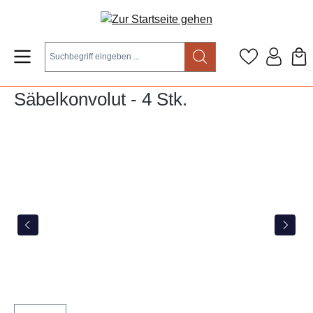
Zum Hauptinhalt springen
Säbelkonvolut - 4 Stk.