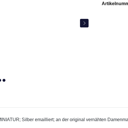
Artikelnum
MINIATUR; Silber
emailliert; an der original vernähten Damenm