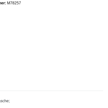
mer:
M78257
asche;