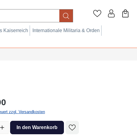
 Kaiserreich
Internationale Militaria & Orden
eis:
00
teuert zzgl. Versandkosten
l: Gib den gewünschten Wert ein oder benutze die Schaltflächen um 
In den Warenkorb