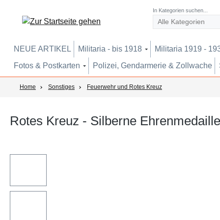
um Hauptinhalt springen
Zur Suche springen
Zur Hauptnavigation springen
In Kategorien suchen...
NEUE ARTIKEL
Militaria - bis 1918
Militaria 1919 - 19
Fotos & Postkarten
Polizei, Gendarmerie & Zollwache
Home
Sonstiges
Feuerwehr und Rotes Kreuz
Rotes Kreuz - Silberne Ehrenmedai