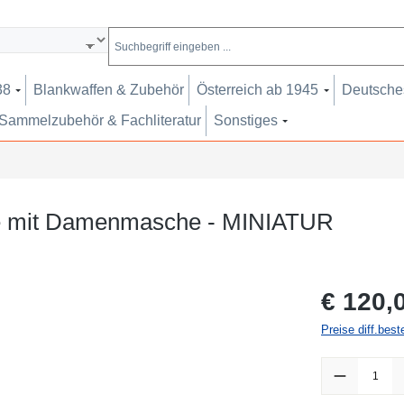
38
Blankwaffen & Zubehör
Österreich ab 1945
Deutsches
Sammelzubehör & Fachliteratur
Sonstiges
lle mit Damenmasche - MINIATUR
Regulärer Pr
€ 120,
Preise diff.bes
Produkt Anzah