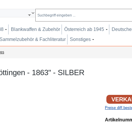
38
Blankwaffen & Zubehör
Österreich ab 1945
Deutsches
Sammelzubehör & Fachliteratur
Sonstiges
ves
öttingen - 1863" - SILBER
VERKA
Preise diff.bes
Artikelnum