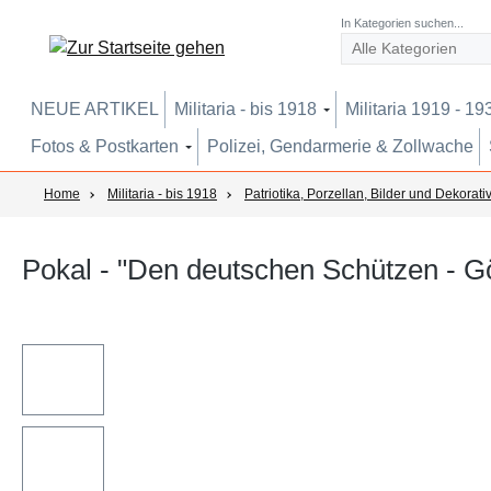
um Hauptinhalt springen
Zur Suche springen
Zur Hauptnavigation springen
In Kategorien suchen...
NEUE ARTIKEL
Militaria - bis 1918
Militaria 1919 - 19
Fotos & Postkarten
Polizei, Gendarmerie & Zollwache
Home
Militaria - bis 1918
Patriotika, Porzellan, Bilder und Dekorati
Pokal - "Den deutschen Schützen - G