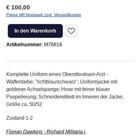
Regulärer Preis:
€ 100,00
Preise diff.besteuert zzgl. Versandkosten
Produkt Anzahl: Gib den gewünschten Wert ein oder benutze die Sc
In den Warenkorb
Artikelnummer:
M76816
Komplette Uniform eines Oberstleutnant-Arzt -
Waffenfarbe: "lichtblau/schwarz"; Uniformjacke mit
goldener Achselspange; Hose mit feiner blauer
Paspelierung; Schneideretikett im Inneren der Jacke;
Größe ca. 50/52
Zustand 1-2
Florian Dawkins - Richard Militaria
ℹ️