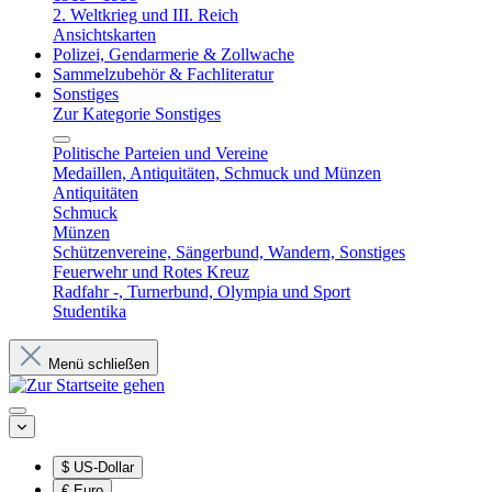
2. Weltkrieg und III. Reich
Ansichtskarten
Polizei, Gendarmerie & Zollwache
Sammelzubehör & Fachliteratur
Sonstiges
Zur Kategorie Sonstiges
Politische Parteien und Vereine
Medaillen, Antiquitäten, Schmuck und Münzen
Antiquitäten
Schmuck
Münzen
Schützenvereine, Sängerbund, Wandern, Sonstiges
Feuerwehr und Rotes Kreuz
Radfahr -, Turnerbund, Olympia und Sport
Studentika
Menü schließen
$
US-Dollar
€
Euro