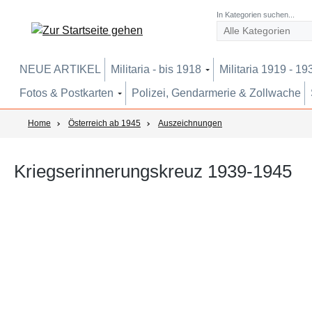
um Hauptinhalt springen
Zur Suche springen
Zur Hauptnavigation springen
In Kategorien suchen...
NEUE ARTIKEL
Militaria - bis 1918
Militaria 1919 - 19
Fotos & Postkarten
Polizei, Gendarmerie & Zollwache
Home
Österreich ab 1945
Auszeichnungen
Kriegserinnerungskreuz 1939-1945