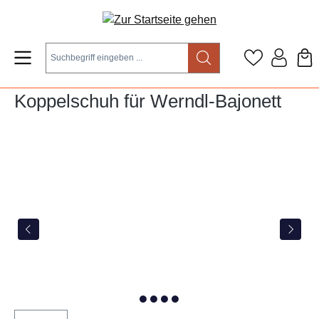
Zum Hauptinhalt springen
Koppelschuh für Werndl-Bajonett