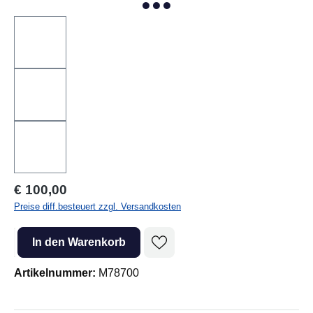
Regulärer Preis:
€ 100,00
Preise diff.besteuert zzgl. Versandkosten
Produkt Anzahl: Gib den gewünschten Wert ein oder benutze die Sc
In den Warenkorb
Artikelnummer:
M78700