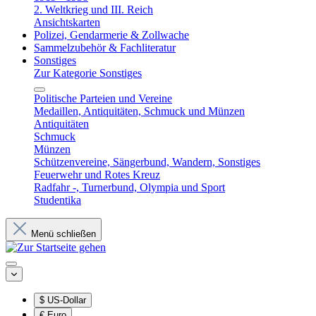
2. Weltkrieg und III. Reich
Ansichtskarten
Polizei, Gendarmerie & Zollwache
Sammelzubehör & Fachliteratur
Sonstiges
Zur Kategorie Sonstiges
Politische Parteien und Vereine
Medaillen, Antiquitäten, Schmuck und Münzen
Antiquitäten
Schmuck
Münzen
Schützenvereine, Sängerbund, Wandern, Sonstiges
Feuerwehr und Rotes Kreuz
Radfahr -, Turnerbund, Olympia und Sport
Studentika
Menü schließen
$
US-Dollar
€
Euro