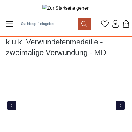
Zum Hauptinhalt springen
k.u.k. Verwundetenmedaille -
zweimalige Verwundung - MD