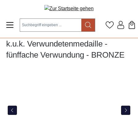
Zum Hauptinhalt springen
k.u.k. Verwundetenmedaille -
fünffache Verwundung - BRONZE