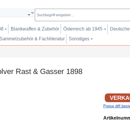
38
Blankwaffen & Zubehör
Österreich ab 1945
Deutsches
Sammelzubehör & Fachliteratur
Sonstiges
olver Rast & Gasser 1898
VERKA
Preise diff.bes
Artikelnum