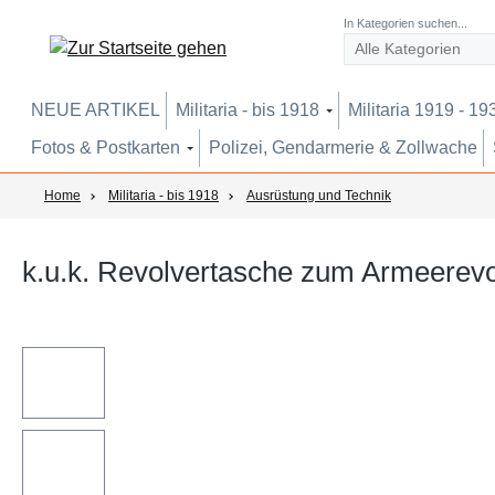
um Hauptinhalt springen
Zur Suche springen
Zur Hauptnavigation springen
In Kategorien suchen...
NEUE ARTIKEL
Militaria - bis 1918
Militaria 1919 - 19
Fotos & Postkarten
Polizei, Gendarmerie & Zollwache
Home
Militaria - bis 1918
Ausrüstung und Technik
k.u.k. Revolvertasche zum Armeerev