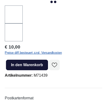
Regulärer Preis:
€ 10,00
Preise diff.besteuert zzgl. Versandkosten
Produkt Anzahl: Gib den gewünschten Wert ein oder benutze die Sc
In den Warenkorb
Artikelnummer:
M71439
Postkartenformat