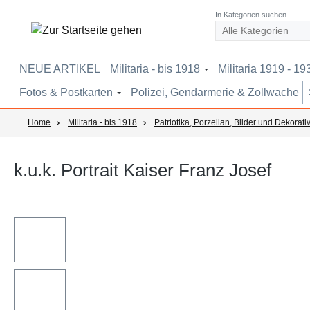
um Hauptinhalt springen
Zur Suche springen
Zur Hauptnavigation springen
In Kategorien suchen...
NEUE ARTIKEL
Militaria - bis 1918
Militaria 1919 - 19
Fotos & Postkarten
Polizei, Gendarmerie & Zollwache
Home
Militaria - bis 1918
Patriotika, Porzellan, Bilder und Dekorati
k.u.k. Portrait Kaiser Franz Josef