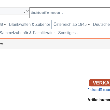
38
Blankwaffen & Zubehör
Österreich ab 1945
Deutsches
Sammelzubehör & Fachliteratur
Sonstiges
ves
VERKA
Preise diff.bes
Artikelnum