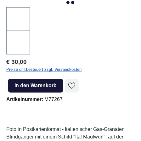
Regulärer Preis:
€ 30,00
Preise diff.besteuert zzgl. Versandkosten
Produkt Anzahl: Gib den gewünschten Wert ein oder benutze die Sc
In den Warenkorb
Artikelnummer:
M77267
Foto in Postkartenformat - Italienischer Gas-Granaten
Blindgänger mit einem Schild "Ital Maulwurf"; auf der