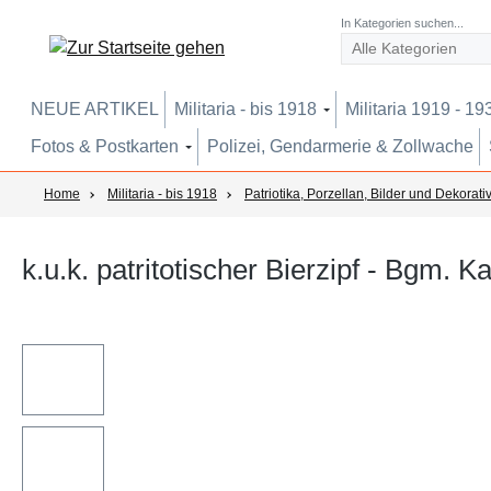
um Hauptinhalt springen
Zur Suche springen
Zur Hauptnavigation springen
In Kategorien suchen...
NEUE ARTIKEL
Militaria - bis 1918
Militaria 1919 - 19
Fotos & Postkarten
Polizei, Gendarmerie & Zollwache
Home
Militaria - bis 1918
Patriotika, Porzellan, Bilder und Dekorati
k.u.k. patritotischer Bierzipf - Bgm. K