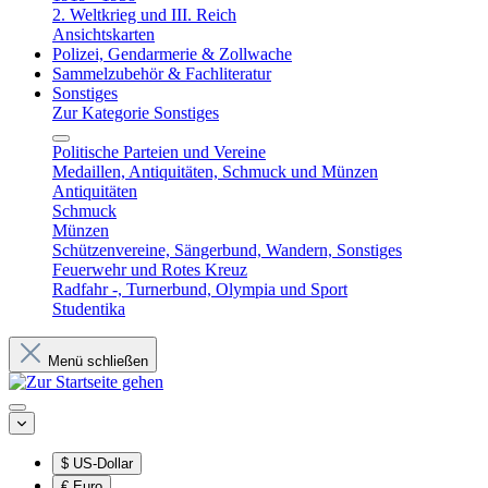
2. Weltkrieg und III. Reich
Ansichtskarten
Polizei, Gendarmerie & Zollwache
Sammelzubehör & Fachliteratur
Sonstiges
Zur Kategorie Sonstiges
Politische Parteien und Vereine
Medaillen, Antiquitäten, Schmuck und Münzen
Antiquitäten
Schmuck
Münzen
Schützenvereine, Sängerbund, Wandern, Sonstiges
Feuerwehr und Rotes Kreuz
Radfahr -, Turnerbund, Olympia und Sport
Studentika
Menü schließen
$
US-Dollar
€
Euro