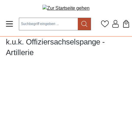
Zum Hauptinhalt springen
k.u.k. Offiziersachselspange -
Artillerie