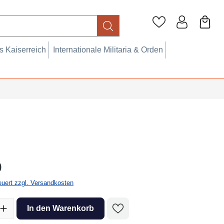
 Kaiserreich
Internationale Militaria & Orden
eis:
0
teuert zzgl. Versandkosten
l: Gib den gewünschten Wert ein oder benutze die Schaltflächen um 
In den Warenkorb