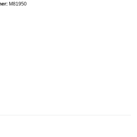
mer:
M81950