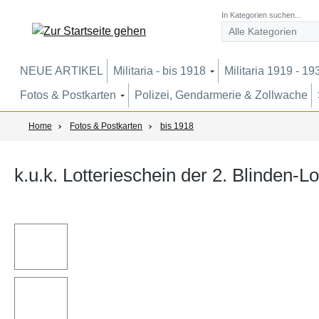
um Hauptinhalt springen
Zur Suche springen
Zur Hauptnavigation springen
In Kategorien suchen...
NEUE ARTIKEL
Militaria - bis 1918
Militaria 1919 - 19
Fotos & Postkarten
Polizei, Gendarmerie & Zollwache
Home
Fotos & Postkarten
bis 1918
k.u.k. Lotterieschein der 2. Blinden-L