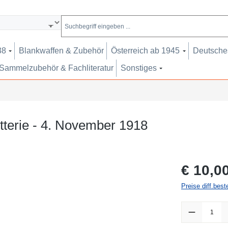
38
Blankwaffen & Zubehör
Österreich ab 1945
Deutsches
Sammelzubehör & Fachliteratur
Sonstiges
otterie - 4. November 1918
Regulärer Pr
€ 10,0
Preise diff.bes
Produkt Anzah