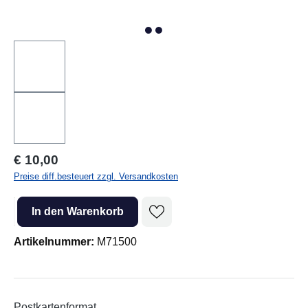
Regulärer Preis:
€ 10,00
Preise diff.besteuert zzgl. Versandkosten
Produkt Anzahl: Gib den gewünschten Wert ein oder benutze die Sc
In den Warenkorb
Artikelnummer:
M71500
Postkartenformat