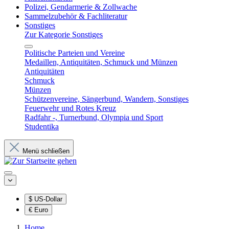
Polizei, Gendarmerie & Zollwache
Sammelzubehör & Fachliteratur
Sonstiges
Zur Kategorie Sonstiges
Politische Parteien und Vereine
Medaillen, Antiquitäten, Schmuck und Münzen
Antiquitäten
Schmuck
Münzen
Schützenvereine, Sängerbund, Wandern, Sonstiges
Feuerwehr und Rotes Kreuz
Radfahr -, Turnerbund, Olympia und Sport
Studentika
Menü schließen
$
US-Dollar
€
Euro
Home