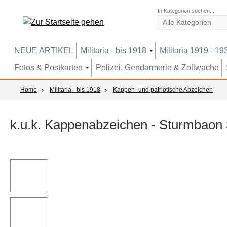
um Hauptinhalt springen
Zur Suche springen
Zur Hauptnavigation springen
In Kategorien suchen...
NEUE ARTIKEL
Militaria - bis 1918
Militaria 1919 - 19
Fotos & Postkarten
Polizei, Gendarmerie & Zollwache
Home
Militaria - bis 1918
Kappen- und patriotische Abzeichen
k.u.k. Kappenabzeichen - Sturmbaon 