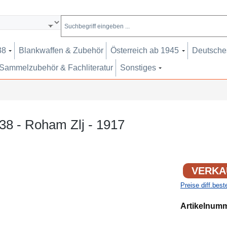
38
Blankwaffen & Zubehör
Österreich ab 1945
Deutsches
Sammelzubehör & Fachliteratur
Sonstiges
38 - Roham Zlj - 1917
VERKA
Preise diff.bes
Artikelnum