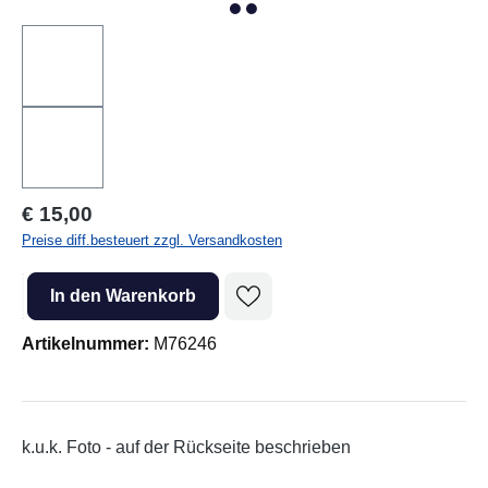
Regulärer Preis:
€ 15,00
Preise diff.besteuert zzgl. Versandkosten
Produkt Anzahl: Gib den gewünschten Wert ein oder benutze die Sc
In den Warenkorb
Artikelnummer:
M76246
k.u.k. Foto - auf der Rückseite beschrieben