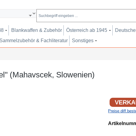
38
Blankwaffen & Zubehör
Österreich ab 1945
Deutsches
Sammelzubehör & Fachliteratur
Sonstiges
tel" (Mahavscek, Slowenien)
VERKA
Preise diff.bes
Artikelnum