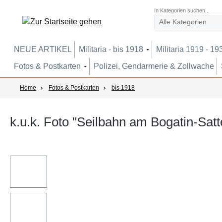
um Hauptinhalt springen
Zur Suche springen
Zur Hauptnavigation springen
In Kategorien suchen...
NEUE ARTIKEL
Militaria - bis 1918
Militaria 1919 - 19
Fotos & Postkarten
Polizei, Gendarmerie & Zollwache
Home
Fotos & Postkarten
bis 1918
k.u.k. Foto "Seilbahn am Bogatin-Sat