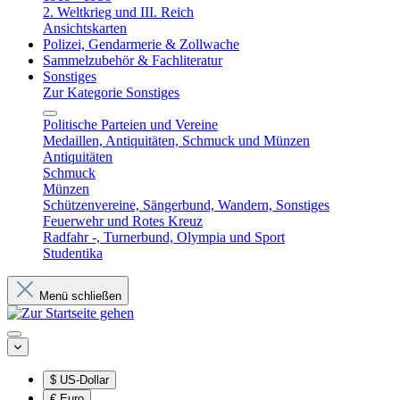
2. Weltkrieg und III. Reich
Ansichtskarten
Polizei, Gendarmerie & Zollwache
Sammelzubehör & Fachliteratur
Sonstiges
Zur Kategorie Sonstiges
Politische Parteien und Vereine
Medaillen, Antiquitäten, Schmuck und Münzen
Antiquitäten
Schmuck
Münzen
Schützenvereine, Sängerbund, Wandern, Sonstiges
Feuerwehr und Rotes Kreuz
Radfahr -, Turnerbund, Olympia und Sport
Studentika
Menü schließen
$
US-Dollar
€
Euro