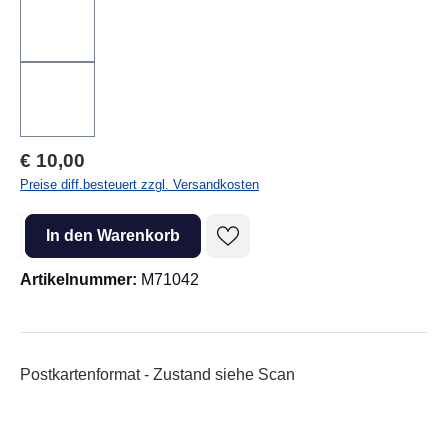
Regulärer Preis:
€ 10,00
Preise diff.besteuert zzgl. Versandkosten
Produkt Anzahl: Gib den gewünschten Wert ein oder benutze die Sc
In den Warenkorb
Artikelnummer:
M71042
Postkartenformat - Zustand siehe Scan