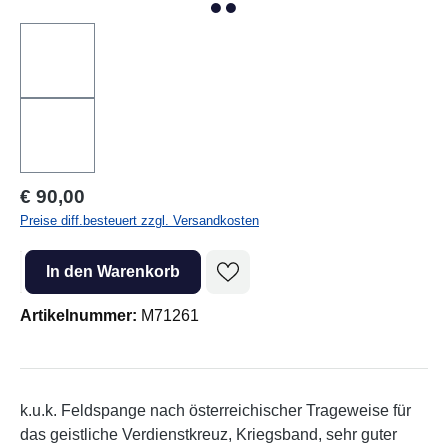
Regulärer Preis:
€ 90,00
Preise diff.besteuert zzgl. Versandkosten
Produkt Anzahl: Gib den gewünschten Wert ein oder benutze die Sc
In den Warenkorb
Artikelnummer:
M71261
k.u.k. Feldspange nach österreichischer Trageweise für
das geistliche Verdienstkreuz, Kriegsband, sehr guter