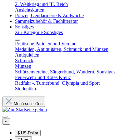
2. Weltkrieg und III. Reich
Ansichtskarten
Polizei, Gendarmerie & Zollwache
Sammelzubehör & Fachliteratur
Sonstiges
Zur Kategorie Sonstiges
Politische Parteien und Vereine
Medaillen, Antiquitäten, Schmuck und Münzen
Antiquitäten
Schmuck
Münzen
Schützenvereine, Sängerbund, Wandern, Sonstiges
Feuerwehr und Rotes Kreuz
Radfahr -, Turnerbund, Olympia und Sport
Studentika
Menü schließen
$
US-Dollar
€
Euro