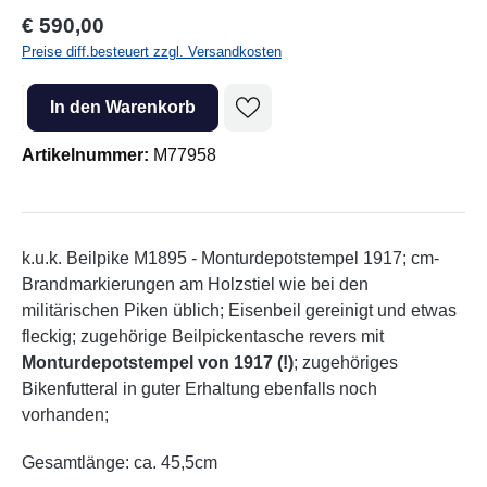
Regulärer Preis:
€ 590,00
Preise diff.besteuert zzgl. Versandkosten
Produkt Anzahl: Gib den gewünschten Wert ein oder benutze die Sc
In den Warenkorb
Artikelnummer:
M77958
k.u.k. Beilpike M1895 - Monturdepotstempel 1917; cm-
Brandmarkierungen am Holzstiel wie bei den
militärischen Piken üblich; Eisenbeil gereinigt und etwas
fleckig; zugehörige Beilpickentasche revers mit
Monturdepotstempel von 1917 (!)
; zugehöriges
Bikenfutteral in guter Erhaltung ebenfalls noch
vorhanden;
Gesamtlänge: ca. 45,5cm