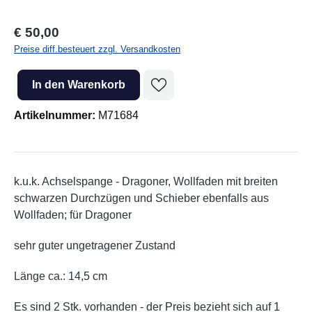
Regulärer Preis:
€ 50,00
Preise diff.besteuert zzgl. Versandkosten
Produkt Anzahl: Gib den gewünschten Wert ein oder benutze die Sc
In den Warenkorb
Artikelnummer:
M71684
k.u.k. Achselspange - Dragoner, Wollfaden mit breiten
schwarzen Durchzügen und Schieber ebenfalls aus
Wollfaden; für Dragoner
sehr guter ungetragener Zustand
Länge ca.: 14,5 cm
Es sind 2 Stk. vorhanden - der Preis bezieht sich auf 1