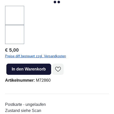
Regulärer Preis:
€ 5,00
Preise diff.besteuert zzgl. Versandkosten
Produkt Anzahl: Gib den gewünschten Wert ein oder benutze die Sc
In den Warenkorb
Artikelnummer:
M72860
Postkarte - ungelaufen
Zustand siehe Scan