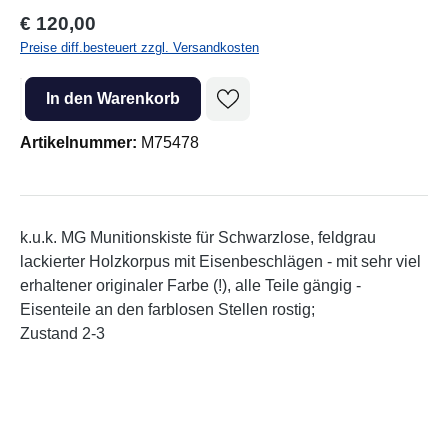
Regulärer Preis:
€ 120,00
Preise diff.besteuert zzgl. Versandkosten
Produkt Anzahl: Gib den gewünschten Wert ein oder benutze die Sc
In den Warenkorb
Artikelnummer:
M75478
k.u.k. MG Munitionskiste für Schwarzlose, feldgrau
lackierter Holzkorpus mit Eisenbeschlägen - mit sehr viel
erhaltener originaler Farbe (!), alle Teile gängig -
Eisenteile an den farblosen Stellen rostig;
Zustand 2-3