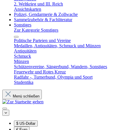
2. Weltkrieg und III. Reich
Ansichtskarten
Polizei, Gendarmerie & Zollwache
Sammelzubehör & Fachliteratur
Sonstiges
Zur Kategorie Sonstiges
Politische Parteien und Vereine
Medaillen, Antiquitäten, Schmuck und Münzen
Antiquitäten
Schmuck
Münzen
Schützenvereine, Sängerbund, Wandern, Sonstiges
Feuerwehr und Rotes Kreuz
Radfahr -, Turnerbund, Olympia und Sport
Studentika
Menü schließen
$
US-Dollar
€
Euro