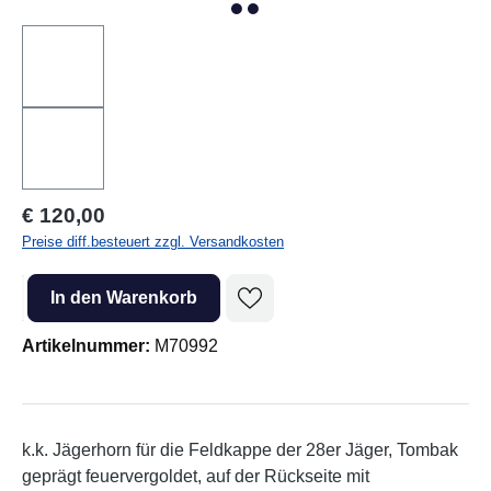
Regulärer Preis:
€ 120,00
Preise diff.besteuert zzgl. Versandkosten
Produkt Anzahl: Gib den gewünschten Wert ein oder benutze die Sc
In den Warenkorb
Artikelnummer:
M70992
k.k. Jägerhorn für die Feldkappe der 28er Jäger, Tombak
geprägt feuervergoldet, auf der Rückseite mit