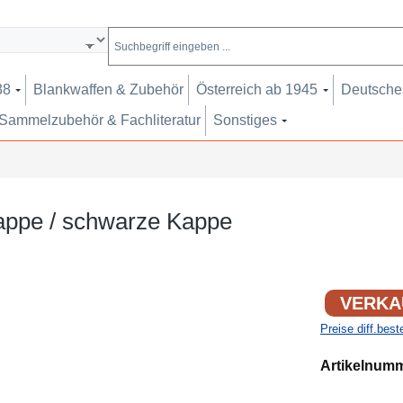
38
Blankwaffen & Zubehör
Österreich ab 1945
Deutsches
Sammelzubehör & Fachliteratur
Sonstiges
dkappe / schwarze Kappe
VERKA
Preise diff.bes
Artikelnum