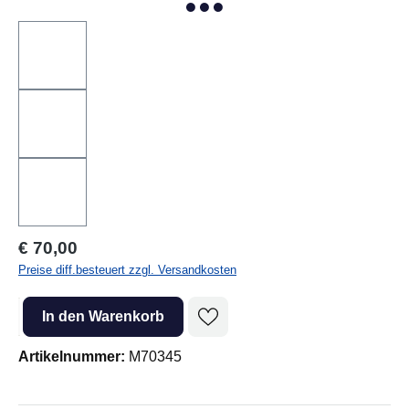
Regulärer Preis:
€ 70,00
Preise diff.besteuert zzgl. Versandkosten
Produkt Anzahl: Gib den gewünschten Wert ein oder benutze die Sc
In den Warenkorb
Artikelnummer:
M70345