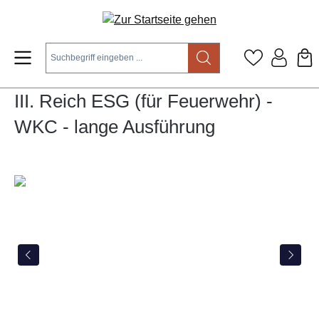
Zum Hauptinhalt springen
III. Reich ESG (für Feuerwehr) -
WKC - lange Ausführung