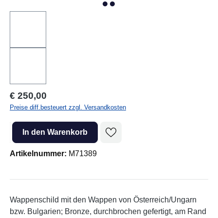
Regulärer Preis:
€ 250,00
Preise diff.besteuert zzgl. Versandkosten
Produkt Anzahl: Gib den gewünschten Wert ein oder benutze die Sc
In den Warenkorb
Artikelnummer:
M71389
Wappenschild mit den Wappen von Österreich/Ungarn
bzw. Bulgarien; Bronze, durchbrochen gefertigt, am Rand